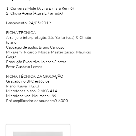
1. Conversa Mole (Alzira E / Iara Rennó)
2. Chuva Acesa (Alzira E / arrudA)
Lançamento: 24/05/2019
FICHA TÉCNICA
Arranjo e interpretação: São Yantó (voz) & Chicão
(piano)
Captação de áudio: Bruno Cardozo
Mixagem: Ricardo Mosca Masterização: Mauricio
Gargel
Produção Executiva: Iolanda Sinatra
Foto: Gustavo Lemos
FICHA TÉCNICA DA GRAVAÇÃO
Gravado no BRC estúdios
Piano: Kawai KGX3
Microfones piano: 2 AKG 414
Microfone voz: Neumann u89
Pré amplificador da soundcraft 8000