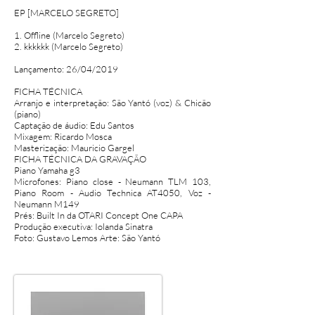
EP [MARCELO SEGRETO]
1. Offline (Marcelo Segreto)
2. kkkkkk (Marcelo Segreto)
Lançamento: 26/04/2019
FICHA TÉCNICA
Arranjo e interpretação: São Yantó (voz) & Chicão
(piano)
Captação de áudio: Edu Santos
Mixagem: Ricardo Mosca
Masterização: Mauricio Gargel
FICHA TÉCNICA DA GRAVAÇÃO
Piano Yamaha g3
Microfones: Piano close - Neumann TLM 103,
Piano Room - Audio Technica AT4050, Voz -
Neumann M149
Prés: Built In da OTARI Concept One CAPA
Produção executiva: Iolanda Sinatra
Foto: Gustavo Lemos Arte: São Yantó