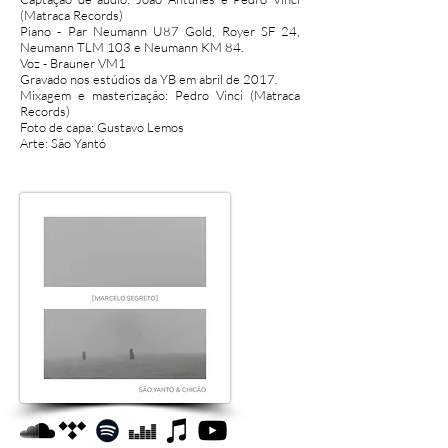
(Matraca Records)
Piano - Par Neumann U87 Gold, Royer SF 24,
Neumann TLM 103 e Neumann KM 84.
Voz - Brauner VM1
Gravado nos estúdios da YB em abril de 2017.
Mixagem e masterização: Pedro Vinci (Matraca
Records)
Foto de capa: Gustavo Lemos
Arte: São Yantó