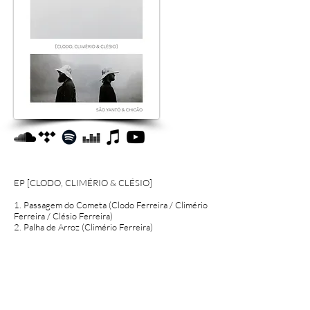
EP [CLODO, CLIMÉRIO & CLÉSIO]
1. Passagem do Cometa (Clodo Ferreira / Climério
Ferreira / Clésio Ferreira)
2. Palha de Arroz (Climério Ferreira)
Lançamento: 07/06/2019
FICHA TÉCNICA
Arranjo e interpretação: São Yantó (voz) & Chicão
(piano)
Captação de áudio e edição: Caio Nazaro