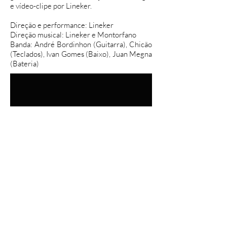
e vídeo-clipe por Lineker.
Direção e performance: Lineker
Direção musical: Lineker e Montorfano
Banda: André Bordinhon (Guitarra), Chicão
(Teclados), Ivan Gomes (Baixo), Juan Megna
(Bateria)
Inscreva-se na minha Newsletter mensal!