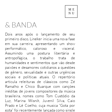
ME
NU
& BANDA
Dois anos após o lançamento de seu
primeiro disco, Lineker inicia uma nova fase
em sua carreira, apresentando um show
performático, caloroso e visceral.
Assumindo uma postura libertária e
antropofágica, o trabalho trata de
humanidades e sentimentos que vão desde
paixões e desamores cotidianos a questões
de gênero, sexualidade e outras urgências
sociais e políticas atuais. O repertório
articula releituras de clássicos como Zé
Ramalho e Chico Buarque com canções
inéditas de jovens compositores da música
brasileira, nomes como Tom Custódio da
Luz, Marina Wisnik, Juvenil Silva, Caio
Prado e Lê Coelho, cuja musica “Gota por
gota” foi recentemente lançada como single