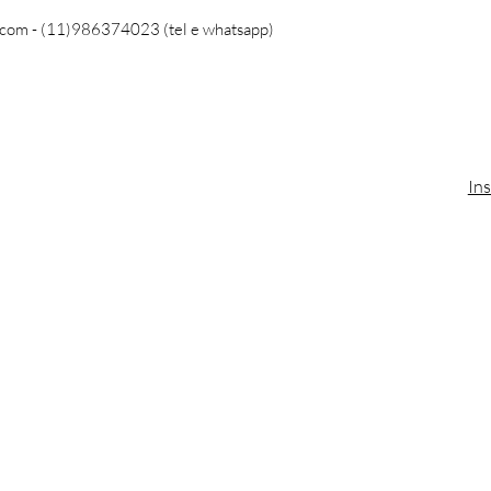
.com
- (11)986374023 (tel e whatsapp)
In